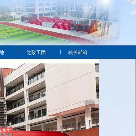
地
党政工团
校长邮箱
넲