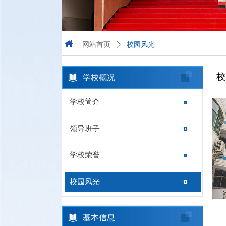
网站首页
ꄲ
校园风光
校
学校概况
学校简介
领导班子
学校荣誉
校园风光
基本信息