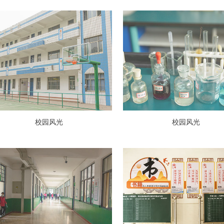
校园风光
校园风光