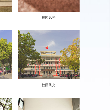
校园风光
校园风光