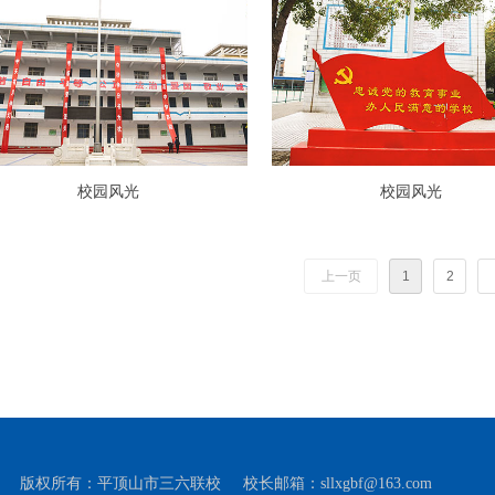
校园风光
校园风光
上一页
1
2
版权所有：平顶山市三六联校 校长邮箱：sllxgbf@163.com