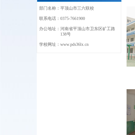
部门名称：
平顶山市三六联校
联系电话：
0375-7661900
办公地址：
河南省平顶山市卫东区矿工路
138号
学校网址：
www.pds36lx.cn