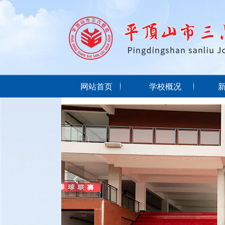
网站首页
学校概况
넳