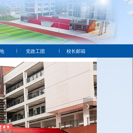
地
党政工团
校长邮箱
넲