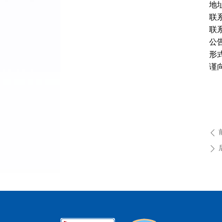
地
联
联
公
形
谨
ꄴ
ꄲ