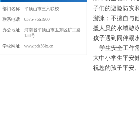
子们的避险防灾
部门名称：
平顶山市三六联校
游泳；不擅自与
联系电话：
0375-7661900
援人员的水域游
办公地址：
河南省平顶山市卫东区矿工路
138号
孩子遇到同伴溺
学校网址：
www.pds36lx.cn
学生安全工作需
大中小学生平安
祝您的孩子平安
平顶
202