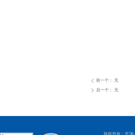
前一个：
无
ꄴ
后一个：
无
ꄲ
版权所有：平顶山市