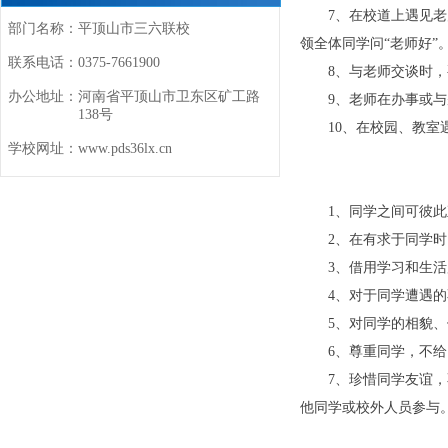
7、在校道上遇见
部门名称：
平顶山市三六联校
领全体同学问“老师好”
联系电话：
0375-7661900
8、与老师交谈时
办公地址：
河南省平顶山市卫东区矿工路
9、老师在办事或
138号
10、在校园、教室
学校网址：
www.pds36lx.cn
1、同学之间可彼此
2、在有求于同学时
3、借用学习和生
4、对于同学遭遇
5、对同学的相貌
6、尊重同学，不
7、珍惜同学友谊
他同学或校外人员参与