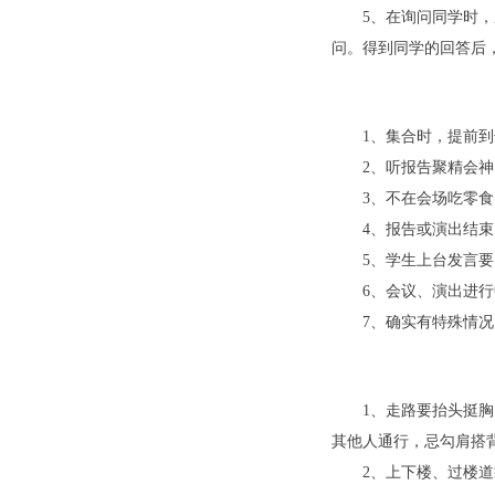
5、在询问同学时
问。得到同学的回答后，
1、集合时，提前
2、听报告聚精会
3、不在会场吃零
4、报告或演出结
5、学生上台发言
6、会议、演出进
7、确实有特殊情
1、走路要抬头挺
其他人通行，忌勾肩搭
2、上下楼、过楼