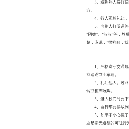
3、遇到熟人要打
方。
4、行人互相礼让
5、向别人打听道路
“阿姨”、“叔叔”等，
楚，应说：“很抱歉，
1、严格遵守交通
戏追逐或比车速。
2、礼让他人。过
铃或粗声吆喝。
3、进入校门时要
4、自行车要摆放
5、如果不小心撞
这是毫无道德的可耻行