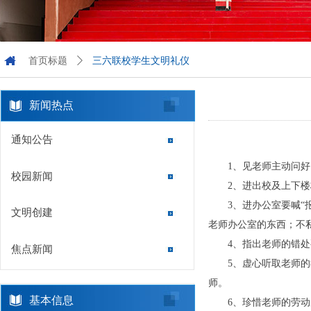
首页标题
ꄲ
三六联校学生文明礼仪
新闻热点
通知公告
1、见老师主动问好
校园新闻
2、进出校及上下
3、进办公室要喊“
文明创建
老师办公室的东西；不
4、指出老师的错
焦点新闻
5、虚心听取老师
师。
基本信息
6、珍惜老师的劳