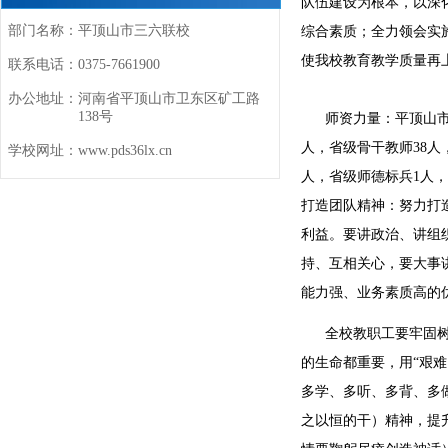
队伍建设为根本，以深
部门名称：
平顶山市三六联校
综合素质；全力领会实
使我校教育教学质量再
联系电话：
0375-7661900
办公地址：
河南省平顶山市卫东区矿工路
138号
师资力量：平顶山市三六
人，省级骨干教师38人
学校网址：
www.pds36lx.cn
人，省级师德标兵1人，
打造团队精神：努力打
利益。要讲政治、讲组
持、互相关心，要大事
能力强、业务素质高的
全校教职工要牢固树立
的生命都重要，用“艰
多学、多听、多背、多
之以恒的干）精神，提